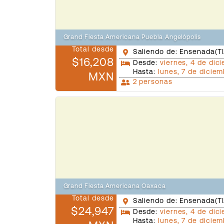
Grand Fiesta Americana Puebla Angelópolis
Total desde
Saliendo de: Ensenada(TI
$16,208
Desde:
viernes, 4 de dic
Hasta:
lunes, 7 de dicie
MXN
2 personas
Grand Fiesta Americana Oaxaca
Total desde
Saliendo de: Ensenada(TI
$24,947
Desde:
viernes, 4 de dic
Hasta:
lunes, 7 de dicie