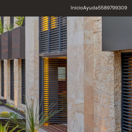
Inicio
Ayuda
5589799309