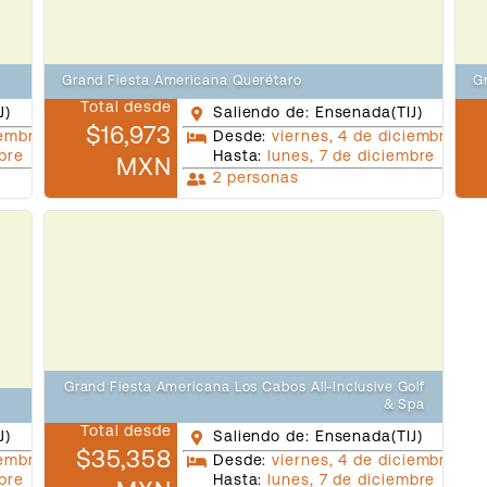
Grand Fiesta Americana Querétaro
G
Total desde
J)
Saliendo de: Ensenada(TIJ)
$16,973
iembre
Desde:
viernes, 4 de diciembre
mbre
Hasta:
lunes, 7 de diciembre
MXN
2 personas
Grand Fiesta Americana Los Cabos All-Inclusive Golf
& Spa
Total desde
J)
Saliendo de: Ensenada(TIJ)
$35,358
iembre
Desde:
viernes, 4 de diciembre
mbre
Hasta:
lunes, 7 de diciembre