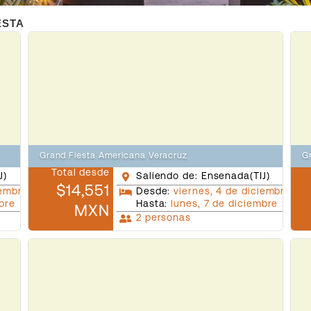
ESTA
Grand Fiesta Americana Veracruz
G
Total desde
J)
Saliendo de: Ensenada(TIJ)
$14,551
iembre
Desde:
viernes, 4 de diciembre
mbre
Hasta:
lunes, 7 de diciembre
MXN
2 personas